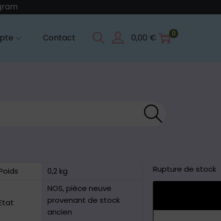
agram
0
pte
Contact
0,00
€
Reche
rche
Rupture de stock
Poids
0,2 kg
NOS, pièce neuve
provenant de stock
Etat
ancien