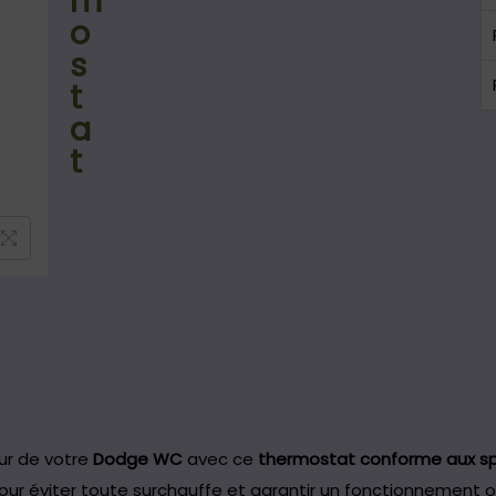
m
o
s
t
a
t
ur de votre
Dodge WC
avec ce
thermostat conforme aux spé
our éviter toute surchauffe et garantir un fonctionnement 