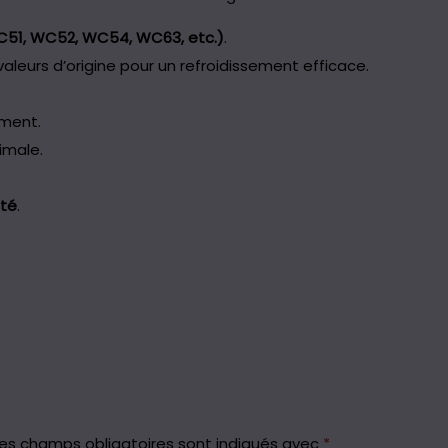
51, WC52, WC54, WC63, etc.)
.
aleurs d’origine pour un refroidissement efficace.
ement.
imale.
ité
.
es champs obligatoires sont indiqués avec
*