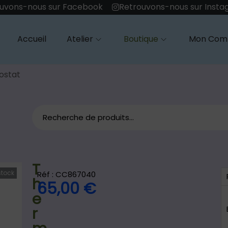
uvons-nous sur Facebook
Retrouvons-nous sur Inst
Accueil
Atelier
Boutique
Mon Com
ostat
T
stock
Réf : CC867040
h
65,00
€
e
r