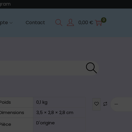
agram
0
pte
Contact
0,00
€
Reche
rche
Poids
0,1 kg
Dimensions
3,5 × 2,8 × 2,8 cm
D'origine
Pièce