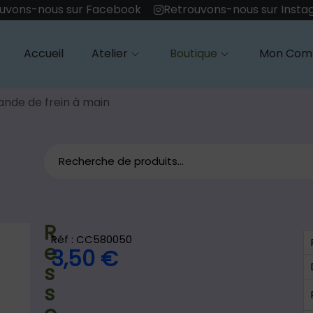
uvons-nous sur Facebook
Retrouvons-nous sur Inst
Accueil
Atelier
Boutique
Mon Com
nde de frein à main
R
Réf : CC580050
e
3,50
€
s
s