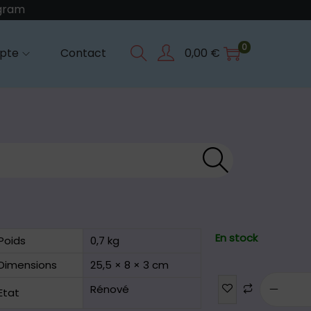
agram
0
pte
Contact
0,00
€
Reche
rche
En stock
Poids
0,7 kg
Dimensions
25,5 × 8 × 3 cm
Rénové
Etat