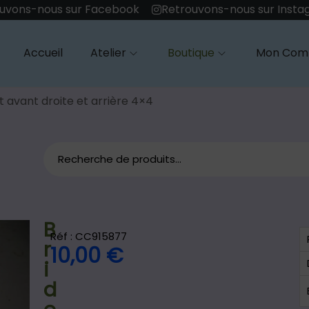
uvons-nous sur Facebook
Retrouvons-nous sur Inst
Accueil
Atelier
Boutique
Mon Com
t avant droite et arrière 4×4
B
Réf : CC915877
r
10,00
€
i
d